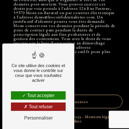
données post-mortem. Vous pouvez exercer ces
droits par voie postale à l'adresse 124 Rue Pasteur,
59370 Mons-en-Barœul ou par courrier électronique
à l'adresse denis@lesconfidentialistes.com. Un
justificatif d'identité pourra vous être demandé.
Nous conservons vos données pendant la période de
prise de contact puis pendant la durée de
prescription légale aux fins probatoires et de
gestion des contentieux. Vous avez le droit de vous
inscrire sur la liste d'opposition au démarchage
téléphonique, disponible à cette adresse:
Bloctel.gouv.fr
. Consultez le site cnil.fr pour plus
d’informations sur vos droits.
Ce site utilise des cookies et
vous donne le contrôle sur
ceux que vous souhaitez
activer
Tout accepter
Recherches fréquentes
Tout refuser
©
Vistalid
- 2026 - Tous droits réservés -
Mentions légales
-
Personnaliser
Gestion des cookies